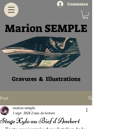
Connexion
Marion SEMPLE
Gravures & Illustratio
ns
Post
marion semple
1 sept. 2024
2 min de lecture
Stage Xylo au Bief d'Ambert