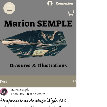
Connexion
Marion SEMPLE
Gravures & Illustratio
ns
Post
marion semple
1 nov. 2022
1 min de lecture
Impressions de stage Xylo #30