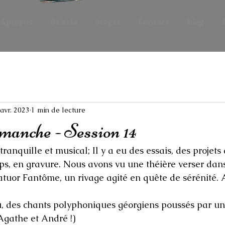
À propos
Galerie
Stages
Contact
Blog
avr. 2023
1 min de lecture
imanche - Session 14
 tranquille et musical; Il y a eu des essais, des projets 
ps, en gravure. Nous avons vu une théière verser dans 
tuor Fantôme, un rivage agité en quête de sérénité. A
u, des chants polyphoniques géorgiens poussés par une
Agathe et André !) 