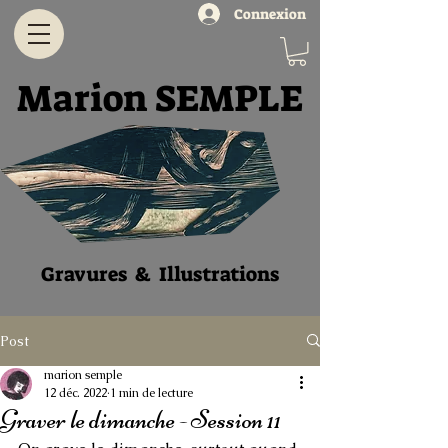
Connexion
Marion SEMPLE
Gravures & Illustratio
ns
Post
marion semple
12 déc. 2022
1 min de lecture
Graver le dimanche - Session 11